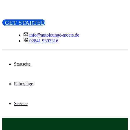
G
E
T
S
T
A
R
T
E
D
info@autolounge-moers.de
02841 9393316
Startseite
Fahrzeuge
Service